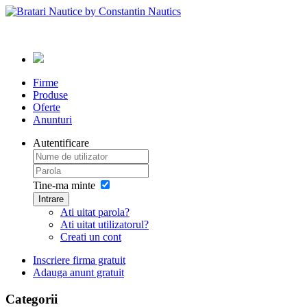
Firme
Produse
Oferte
Anunturi
Autentificare
Tine-ma minte
Intrare
Ati uitat parola?
Ati uitat utilizatorul?
Creati un cont
Inscriere firma gratuit
Adauga anunt gratuit
Categorii