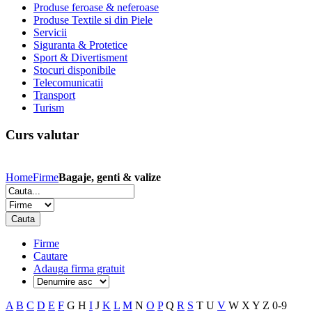
Produse feroase & neferoase
Produse Textile si din Piele
Servicii
Siguranta & Protetice
Sport & Divertisment
Stocuri disponibile
Telecomunicatii
Transport
Turism
Curs valutar
Home
Firme
Bagaje, genti & valize
Firme
Cautare
Adauga firma gratuit
A
B
C
D
E
F
G
H
I
J
K
L
M
N
O
P
Q
R
S
T
U
V
W
X
Y
Z
0-9