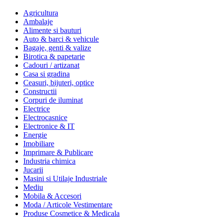
Agricultura
Ambalaje
Alimente si bauturi
Auto & barci & vehicule
Bagaje, genti & valize
Birotica & papetarie
Cadouri / artizanat
Casa si gradina
Ceasuri, bijuteri, optice
Constructii
Corpuri de iluminat
Electrice
Electrocasnice
Electronice & IT
Energie
Imobiliare
Imprimare & Publicare
Industria chimica
Jucarii
Masini si Utilaje Industriale
Mediu
Mobila & Accesori
Moda / Articole Vestimentare
Produse Cosmetice & Medicala